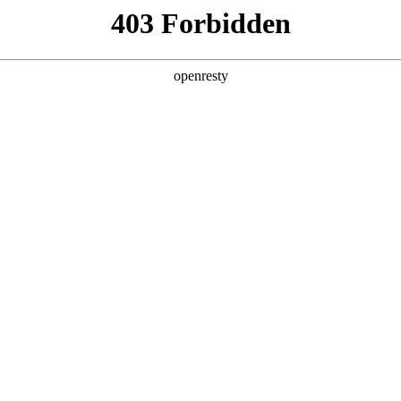
产品及服务
行业解决方案
合作伙伴
投资者关系
鲲鹏、昇腾硬件的“大模型应用一体机”
2025 / 03 / 21
025”在深圳隆重召开。本次大会以“因聚而生，众智有为”为主题
业AI应用场景需求，系统性展示了“硬件+平台+生态”的全栈能力