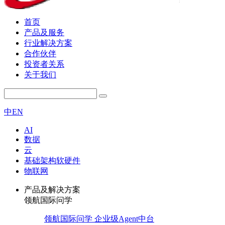
首页
产品及服务
行业解决方案
合作伙伴
投资者关系
关于我们
中
EN
AI
数据
云
基础架构软硬件
物联网
产品及解决方案
领航国际问学
领航国际问学 企业级Agent中台