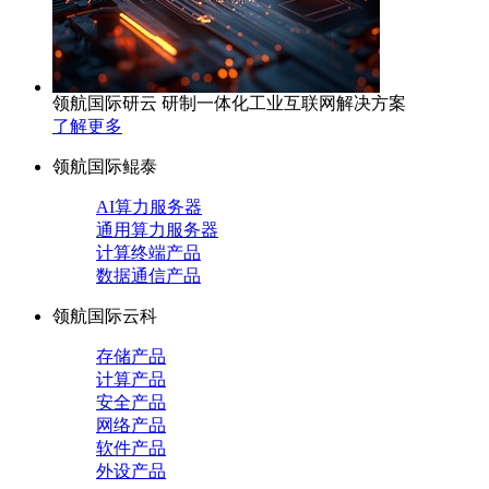
领航国际研云 研制一体化工业互联网解决方案
了解更多
领航国际鲲泰
AI算力服务器
通用算力服务器
计算终端产品
数据通信产品
领航国际云科
存储产品
计算产品
安全产品
网络产品
软件产品
外设产品