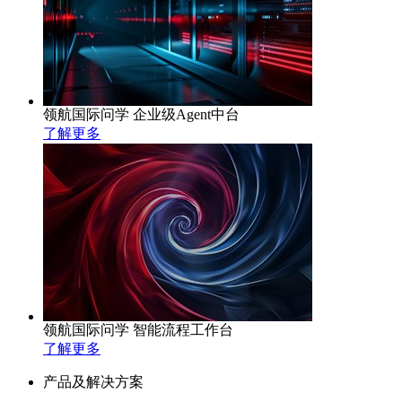
领航国际问学 企业级Agent中台
了解更多
领航国际问学 智能流程工作台
了解更多
产品及解决方案