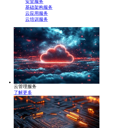
安全服务
基础架构服务
云应用服务
云培训服务
云管理服务
了解更多