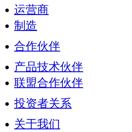
运营商
制造
合作伙伴
产品技术伙伴
联盟合作伙伴
投资者关系
关于我们