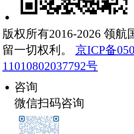
版权所有2016-2026 领
留一切权利。
京ICP备050
11010802037792号
咨询
微信扫码咨询