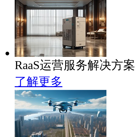
RaaS运营服务解决方案
了解更多