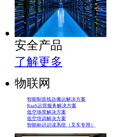
安全产品
了解更多
物联网
智能制造线边搬运解决方案
RaaS运营服务解决方案
低空场景解决方案
低空培训解决方案
智能标识识读系统（叉车专用）