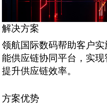
解决方案
领航国际数码帮助客户实施
能供应链协同平台，实现
提升供应链效率。
方案优势