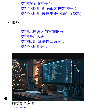
数据安全管控平台
数字化应用-Bluenic客户数据平台
数字化应用-云捷集成中间件（ESB）
服务
数据治理咨询与实施服务
数据资产入表
数据应用-算法模型 & ML
数字化应用开发
数据资产入表