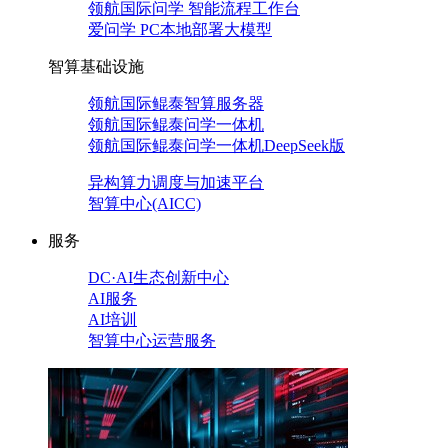
领航国际问学 智能流程工作台
爱问学 PC本地部署大模型
智算基础设施
领航国际鲲泰智算服务器
领航国际鲲泰问学一体机
领航国际鲲泰问学一体机DeepSeek版
异构算力调度与加速平台
智算中心(AICC)
服务
DC·AI生态创新中心
AI服务
AI培训
智算中心运营服务