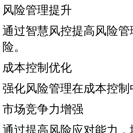
风险管理提升
通过智慧风控提高风险管理
险。
成本控制优化
强化风险管理在成本控制中
市场竞争力增强
通过提高风险应对能力