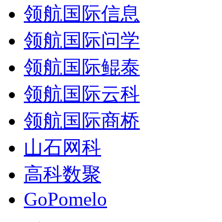
领航国际信息
领航国际问学
领航国际鲲泰
领航国际云科
领航国际商桥
山石网科
高科数聚
GoPomelo