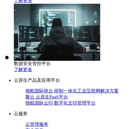
了解更多
数据安全管控平台
了解更多
云原生产品及应用平台
领航国际研云 研制一体化工业互联网解决方案
磐云 云原生PaaS平台
领航国际云印 数字化文印管理平台
云服务
云管理服务