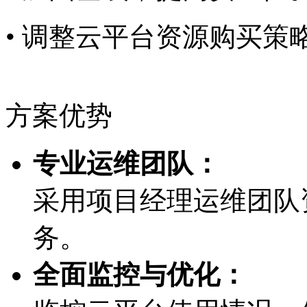
• 调整云平台资源购买策略
方案优势
专业运维团队：
采用项目经理运维团队资
务。
全面监控与优化：