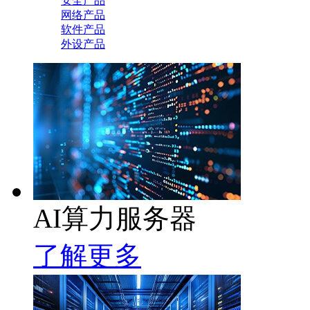
安全产品
网络产品
软件产品
外设产品
AI算力服务器
了解更多