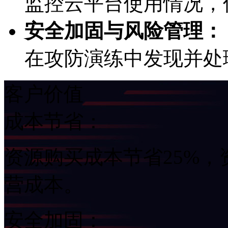
监控云平台使用情况
安全加固与风险管理：
在攻防演练中发现并处理
客户价值
成本节省：
资源购买成本节省25%，
营成本。
安全加固：