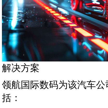
解决方案
领航国际数码为该汽车公
括：