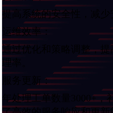
提高系统的安全性，减
运维效率：
通过优化和策略调整，提
理率。
服务更新：
年处理工单数量3000+，
了高效的服务响应和更新