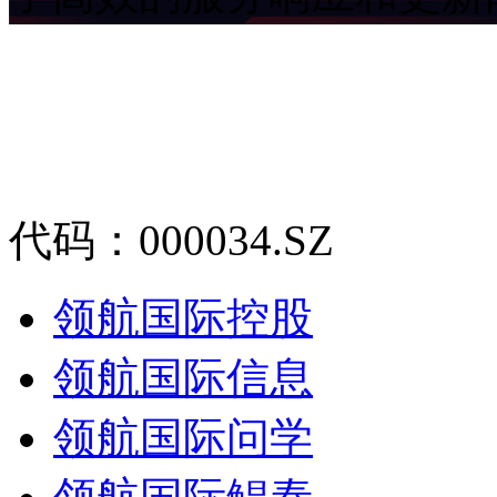
代码：000034.SZ
领航国际控股
领航国际信息
领航国际问学