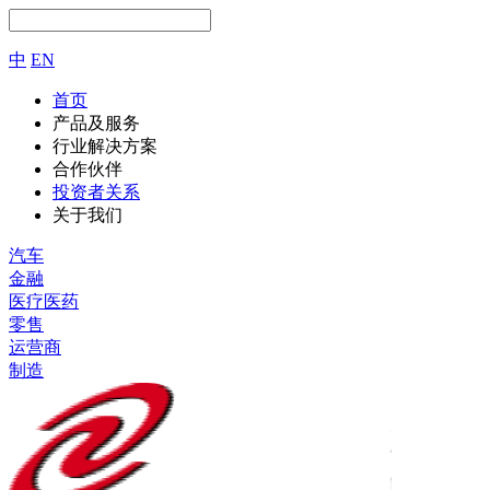
中
EN
首页
产品及服务
行业解决方案
合作伙伴
投资者关系
关于我们
汽车
金融
医疗医药
零售
运营商
制造