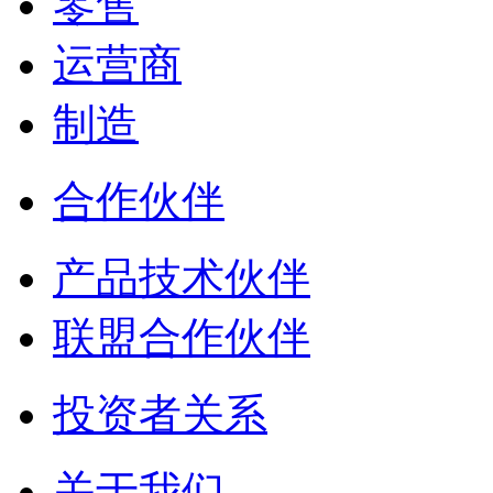
零售
运营商
制造
合作伙伴
产品技术伙伴
联盟合作伙伴
投资者关系
关于我们